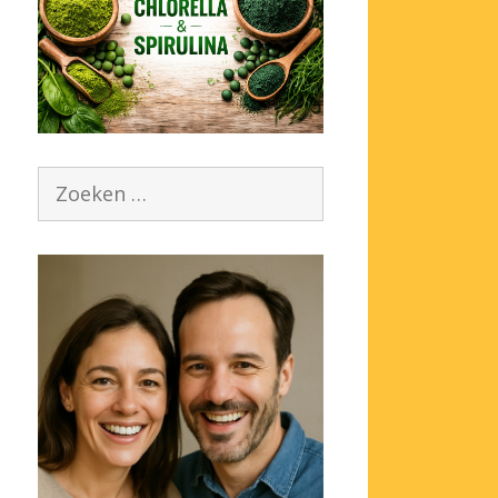
Zoek
naar: