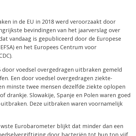
raken in de EU in 2018 werd veroorzaakt door
angrijkste bevindingen van het jaarverslag over
dat vandaag is gepubliceerd door de Europese
d (EFSA) en het Europees Centrum voor
CDC).
46 door voedsel overgedragen uitbraken gemeld
fen. Een door voedsel overgedragen ziekte-
 ten minste twee mensen dezelfde ziekte oplopen
of drankje. Slowakije, Spanje en Polen waren goed
-uitbraken. Deze uitbraken waren voornamelijk
uwste Eurobarometer blijkt dat minder dan een
dselvergiftiging door bacteriën tot hun top vijf