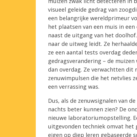
muizen zwak licht detecteren in b
visueel geleide gedrag van zoogd
een belangrijke wereldprimeur v
het plaatsen van een muis in een 
naast de uitgang van het doolhof.
naar de uitweg leidt. Ze herhaald
ze een aantal tests overdag dede
gedragsverandering – de muizen w
dan overdag. Ze verwachtten dit 
zenuwimpulsen die het netvlies ze
een verrassing was.
Dus, als de zenuwsignalen van de
nachts beter kunnen zien? De o
nieuwe laboratoriumopstelling. E
uitgevonden techniek omvat het 
eigen op diep leren gebaseerde 