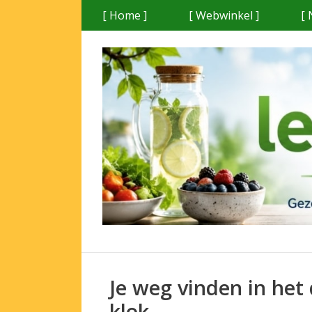
Ga
[ Home ]
[ Webwinkel ]
[ 
naar
de
inhoud
Je weg vinden in het
klok