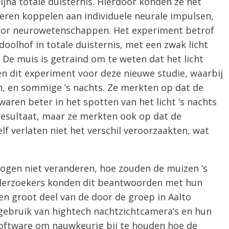
ijna totale duisternis. Hierdoor konden ze het
ieren koppelen aan individuele neurale impulsen,
oor neurowetenschappen. Het experiment betrof
doolhof in totale duisternis, met een zwak licht
 De muis is getraind om te weten dat het licht
en dit experiment voor deze nieuwe studie, waarbij
n, en sommige ’s nachts. Ze merkten op dat de
aren beter in het spotten van het licht ’s nachts
resultaat, maar ze merkten ook op dat de
lf verlaten niet het verschil veroorzaakten, wat
 ogen niet veranderen, hoe zouden de muizen ’s
nderzoekers konden dit beantwoorden met hun
en groot deel van de door de groep in Aalto
gebruik van hightech nachtzichtcamera’s en hun
software om nauwkeurig bij te houden hoe de