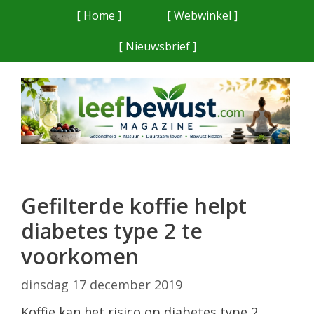
Ga
[ Home ]
[ Webwinkel ]
naar
[ Nieuwsbrief ]
de
inhoud
Gefilterde koffie helpt
diabetes type 2 te
voorkomen
dinsdag 17 december 2019
Koffie kan het risico op diabetes type 2