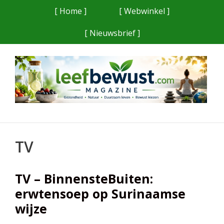
Ga
[ Home ]
[ Webwinkel ]
naar
[ Nieuwsbrief ]
de
inhoud
TV
TV – BinnensteBuiten:
erwtensoep op Surinaamse
wijze