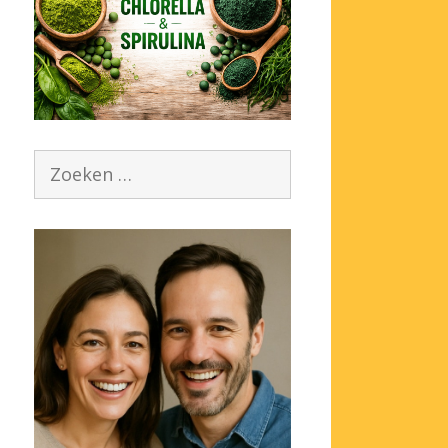
Zoek
naar: