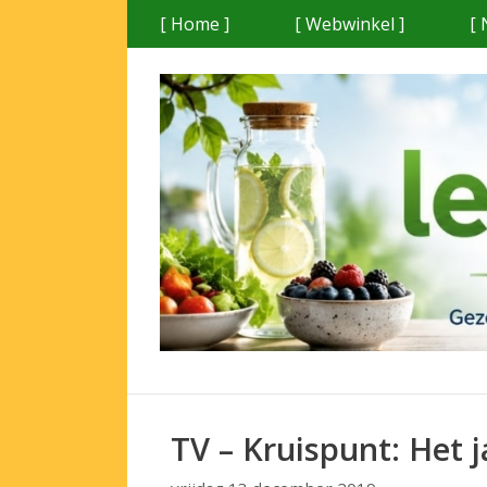
Ga
[ Home ]
[ Webwinkel ]
[ 
naar
de
inhoud
TV – Kruispunt: Het 