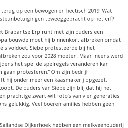
t terug op een bewogen en hectisch 2019. Wat
steunbetuigingen teweeggebracht op het erf?
et Brabantse Erp runt met zijn ouders een
n opa bouwde moet hij binnenkort afbreken omdat
ls voldoet. Siebe protesteerde bij het
 afbreken zou voor 2028 moeten. Maar ineens werd
ijdens het spel de spelregels veranderen kan
n gaan protesteren.” Om zijn bedrijf
t hij onder meer een kaasmakerij opgezet,
oopt. De ouders van Siebe zijn blij dat hij het
en prachtige zwart-wit foto’s van vier generaties
ons gelukkig. Veel boerenfamilies hebben geen
t Sallandse Dijkerhoek hebben een melkveehouderij