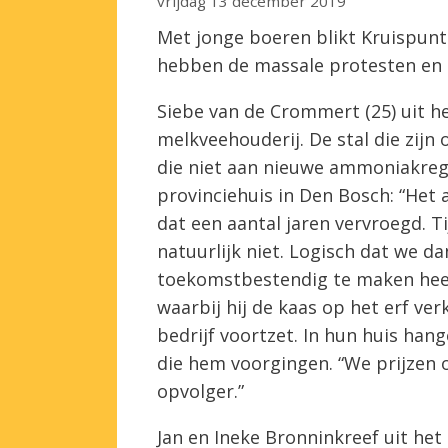
vrijdag 13 december 2019
Met jonge boeren blikt Kruispun
hebben de massale protesten en 
Siebe van de Crommert (25) uit h
melkveehouderij. De stal die zij
die niet aan nieuwe ammoniakrege
provinciehuis in Den Bosch: “Het
dat een aantal jaren vervroegd. T
natuurlijk niet. Logisch dat we da
toekomstbestendig te maken heef
waarbij hij de kaas op het erf verk
bedrijf voortzet. In hun huis hang
die hem voorgingen. “We prijzen 
opvolger.”
Jan en Ineke Bronninkreef uit he