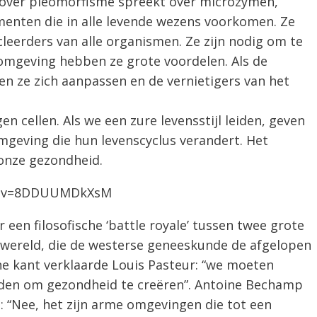
over pleomorfisme spreekt over microzymen,
menten die in alle levende wezens voorkomen. Ze
cleerders van alle organismen. Ze zijn nodig om te
omgeving hebben ze grote voordelen. Als de
n ze zich aanpassen en de vernietigers van het
n cellen. Als we een zure levensstijl leiden, geven
geving die hun levenscyclus verandert. Het
 onze gezondheid.
ch?v=8DDUUMDkXsM
 een filosofische ‘battle royale’ tussen twee grote
 wereld, die de westerse geneeskunde de afgelopen
ne kant verklaarde Louis Pasteur: “we moeten
den om gezondheid te creëren”. Antoine Bechamp
: “Nee, het zijn arme omgevingen die tot een