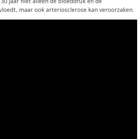
30 jaar niet alleen de bloeddruk en de
vloedt, maar ook arteriosclerose kan veroorzaken.