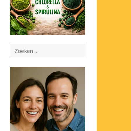
Zoek
naar: