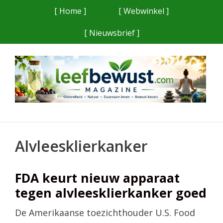
Ga
[ Home ]
[ Webwinkel ]
naar
[ Nieuwsbrief ]
de
inhoud
Alvleesklierkanker
FDA keurt nieuw apparaat
tegen alvleesklierkanker goed
De Amerikaanse toezichthouder U.S. Food