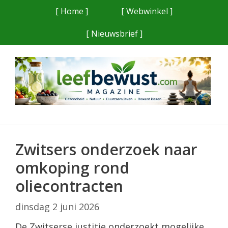
Ga
[ Home ]
[ Webwinkel ]
naar
[ Nieuwsbrief ]
de
inhoud
Zwitsers onderzoek naar
omkoping rond
oliecontracten
dinsdag 2 juni 2026
De Zwitserse justitie onderzoekt mogelijke