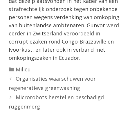
dat deze plaatsvonden in het kader van een
strafrechtelijk onderzoek tegen onbekende
personen wegens verdenking van omkoping
van buitenlandse ambtenaren. Gunvor werd
eerder in Zwitserland veroordeeld in
corruptiezaken rond Congo-Brazzaville en
Ivoorkust, en later ook in verband met
omkopingszaken in Ecuador.
Categorieën
Milieu
Organisaties waarschuwen voor
regeneratieve greenwashing
Microrobots herstellen beschadigd
ruggenmerg