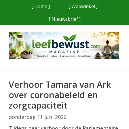
Ga
[ Home ]
[ Webwinkel ]
naar
[ Nieuwsbrief ]
de
inhoud
Verhoor Tamara van Ark
over coronabeleid en
zorgcapaciteit
donderdag 11 juni 2026
Tijdens haar verhoor door de Parlementaire