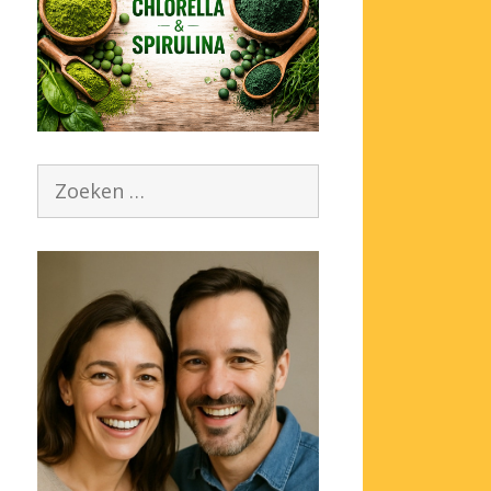
Zoek
naar: