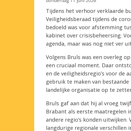
donderdag 11 juni 2026
Tijdens het verhoor verklaarde b
Veiligheidsberaad tijdens de coro
bedoeld was voor afstemming tuss
kabinet over crisisbeheersing. V
agenda, maar was nog niet ver ui
Volgens Bruls was een overleg op 
een cruciaal moment. Daar ontsto
en de veiligheidsregio’s voor de 
gebruik te maken van bestaande r
landelijke organisatie op te zette
Bruls gaf aan dat hij al vroeg tw
Brabant als eerste maatregelen i
andere regio’s konden uitwijken.
langdurige regionale verschillen i