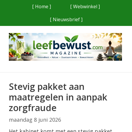
Ga
[ Home ]
[ Webwinkel ]
naar
[ Nieuwsbrief ]
de
inhoud
Stevig pakket aan
maatregelen in aanpak
zorgfraude
maandag 8 juni 2026
Het kabinet komt met een stevig pakket