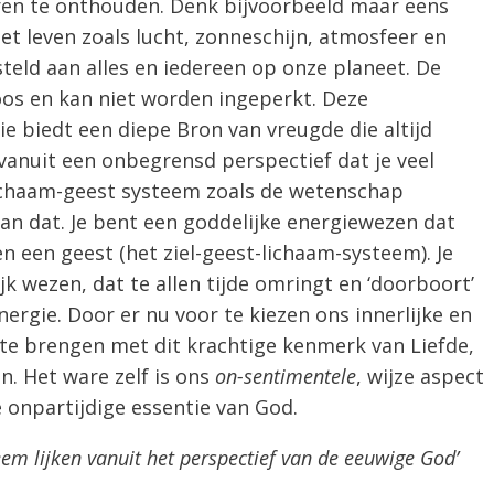
ren te onthouden. Denk bijvoorbeeld maar eens
t leven zoals lucht, zonneschijn, atmosfeer en
teld aan alles en iedereen op onze planeet. De
oos en kan niet worden ingeperkt. Deze
 biedt een diepe Bron van vreugde die altijd
ft vanuit een onbegrensd perspectief dat je veel
ichaam-geest systeem zoals de wetenschap
an dat. Je bent een goddelijke energiewezen dat
en een geest (het ziel-geest-lichaam-systeem). Je
 wezen, dat te allen tijde omringt en ‘doorboort’
rgie. Door er nu voor te kiezen ons innerlijke en
 te brengen met dit krachtige kenmerk van Liefde,
n. Het ware zelf is ons
on-sentimentele
, wijze aspect
 onpartijdige essentie van God.
em lijken vanuit het perspectief van de eeuwige God’