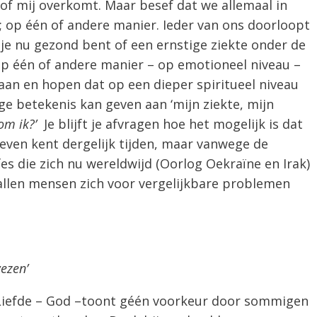
s of mij overkomt. Maar besef dat we allemaal in
n; op één of andere manier. Ieder van ons doorloopt
f je nu gezond bent of een ernstige ziekte onder de
p één of andere manier – op emotioneel niveau –
aan en hopen dat op een dieper spiritueel niveau
e betekenis kan geven aan ‘mijn ziekte, mijn
om ik?’
Je blijft je afvragen hoe het mogelijk is dat
 leven kent dergelijk tijden, maar vanwege de
fes die zich nu wereldwijd (Oorlog Oekraïne en Irak)
allen mensen zich voor vergelijkbare problemen
wezen’
Liefde – God –toont géén voorkeur door sommigen