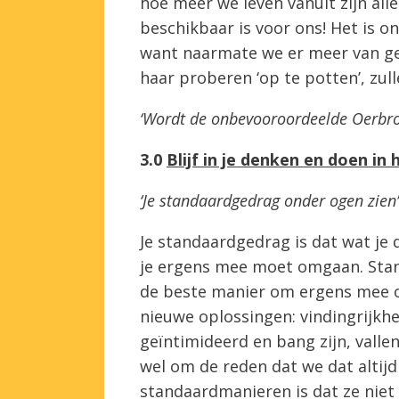
hoe meer we leven vanuit zijn al
beschikbaar is voor ons! Het is o
want naarmate we er meer van ge
haar proberen ‘op te potten’, zull
‘Wordt de onbevooroordeelde Oerbron
3.0
Blijf in je denken en doen i
‘Je standaardgedrag onder ogen zien’
Je standaardgedrag is dat wat je
je ergens mee moet omgaan. Stand
de beste manier om ergens mee 
nieuwe oplossingen: vindingrijkhe
geïntimideerd en bang zijn, vall
wel om de reden dat we dat alti
standaardmanieren is dat ze niet 