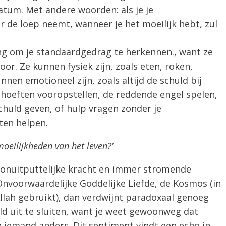
tum. Met andere woorden: als je je
 de loep neemt, wanneer je het moeilijk hebt, zul
ng om je standaardgedrag te herkennen., want ze
r. Ze kunnen fysiek zijn, zoals eten, roken,
nen emotioneel zijn, zoals altijd de schuld bij
ehoeften vooropstellen, de reddende engel spelen,
schuld geven, of hulp vragen zonder je
ten helpen.
moeilijkheden van het leven?’
 onuitputtelijke kracht en immer stromende
Onvoorwaardelijke Goddelijke Liefde, de Kosmos (in
lah gebruikt), dan verdwijnt paradoxaal genoeg
d uit te sluiten, want je weet gewoonweg dat
n iemand anders. Dit sentiment vindt een echo in