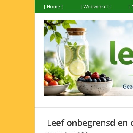
Ga
[ Home ]
[ Webwinkel ]
[ 
naar
de
inhoud
Leef onbegrensd en 