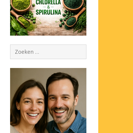
Zoek
naar: