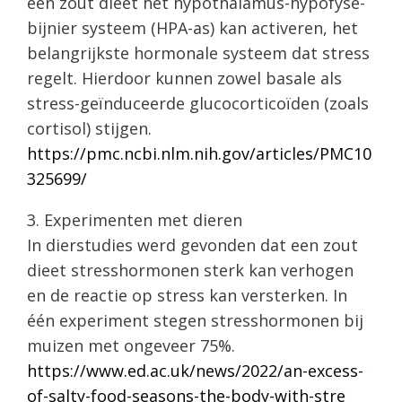
een zout dieet het hypothalamus-hypofyse-
bijnier systeem (HPA-as) kan activeren, het
belangrijkste hormonale systeem dat stress
regelt. Hierdoor kunnen zowel basale als
stress-geïnduceerde glucocorticoïden (zoals
cortisol) stijgen.
https://pmc.ncbi.nlm.nih.gov/articles/PMC10
325699/
3. Experimenten met dieren
In dierstudies werd gevonden dat een zout
dieet stresshormonen sterk kan verhogen
en de reactie op stress kan versterken. In
één experiment stegen stresshormonen bij
muizen met ongeveer 75%.
https://www.ed.ac.uk/news/2022/an-excess-
of-salty-food-seasons-the-body-with-stre