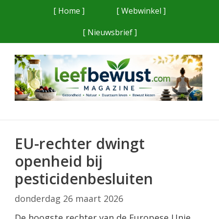
Ga
[ Home ]
[ Webwinkel ]
naar
[ Nieuwsbrief ]
de
inhoud
EU-rechter dwingt
openheid bij
pesticidenbesluiten
donderdag 26 maart 2026
De hoogste rechter van de Europese Unie