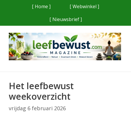
Ga
[ Home ]
[ Webwinkel ]
naar
[ Nieuwsbrief ]
de
inhoud
Het leefbewust
weekoverzicht
vrijdag 6 februari 2026