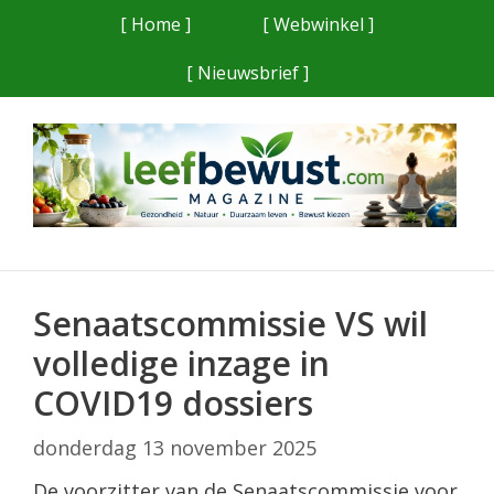
Ga
[ Home ]
[ Webwinkel ]
naar
[ Nieuwsbrief ]
de
inhoud
Senaatscommissie VS wil
volledige inzage in
COVID19 dossiers
donderdag 13 november 2025
De voorzitter van de Senaatscommissie voor