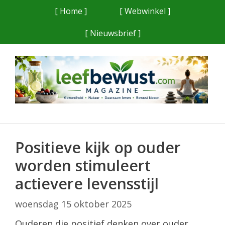
Ga
[ Home ]
[ Webwinkel ]
naar
[ Nieuwsbrief ]
de
inhoud
Positieve kijk op ouder
worden stimuleert
actievere levensstijl
woensdag 15 oktober 2025
Ouderen die positief denken over ouder