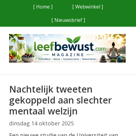
Ga
[ Home ]
[ Webwinkel ]
naar
[ Nieuwsbrief ]
de
inhoud
Nachtelijk tweeten
gekoppeld aan slechter
mentaal welzijn
dinsdag 14 oktober 2025
Een nieuwe studie van de Universiteit van