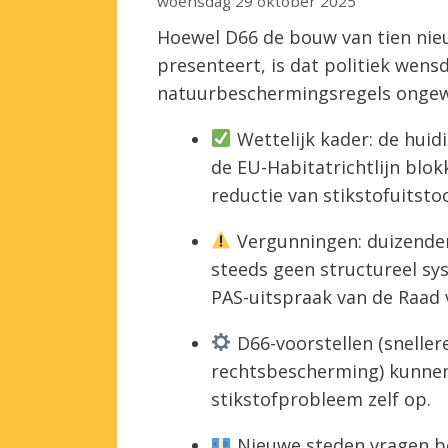
woensdag 29 oktober 2025
Hoewel D66 de bouw van tien nieu
presenteert, is dat politiek wensd
natuurbeschermingsregels ongewijz
Wettelijk kader: de huid
de EU-Habitatrichtlijn blo
reductie van stikstofuitstoo
Vergunningen: duizenden
steeds geen structureel sy
PAS-uitspraak van de Raad v
D66-voorstellen (snelle
rechtsbescherming) kunnen 
stikstofprobleem zelf op.
Nieuwe steden vragen bo