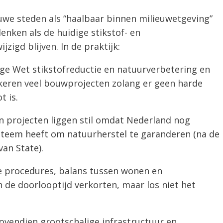
we steden als “haalbaar binnen milieuwetgeving”
enken als de huidige stikstof- en
igd blijven. In de praktijk:
ige Wet stikstofreductie en natuurverbetering en
kkeren veel bouwprojecten zolang er geen harde
t is.
 projecten liggen stil omdat Nederland nog
steem heeft om natuurherstel te garanderen (na de
an State).
re procedures, balans tussen wonen en
de doorlooptijd verkorten, maar los niet het
vendien grootschalige infrastructuur en