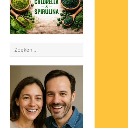
Zoek
naar: