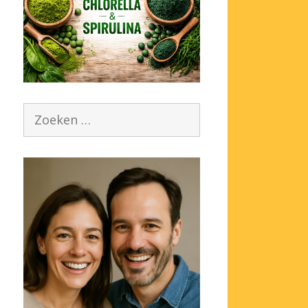
Zoek
naar: