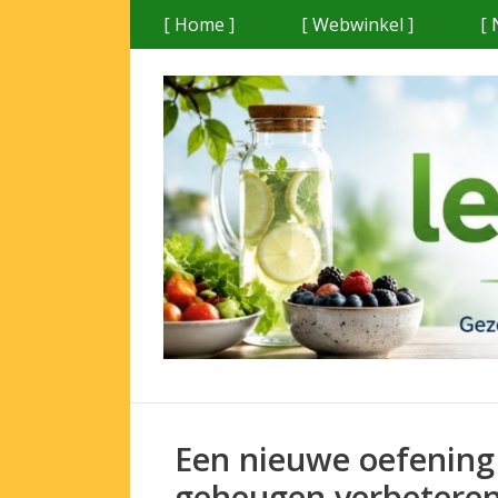
Ga
[ Home ]
[ Webwinkel ]
[ 
naar
de
inhoud
Een nieuwe oefening
geheugen verbeteren