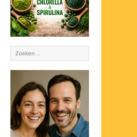
Zoek
naar: