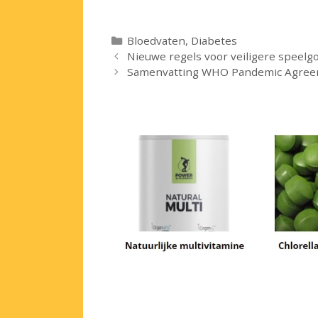
Categorieën
Bloedvaten
,
Diabetes
Nieuwe regels voor veiligere speelg
Samenvatting WHO Pandemic Agre