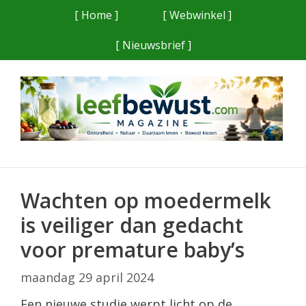
Ga
[ Home ]
[ Webwinkel ]
naar
[ Nieuwsbrief ]
de
inhoud
Wachten op moedermelk
is veiliger dan gedacht
voor premature baby’s
maandag 29 april 2024
Een nieuwe studie werpt licht op de