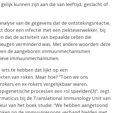
lijk kunnen zijn aan die van leeftijd, geslacht of
analyse van de gegevens dat de ontstekingsreactie,
t door een infectie met een ziekteverwekker, bij
n dat de activiteit van bepaalde cellen die
heugen verminderd was. Met andere woorden: deze
 alleen de aangeboren immuunmechanismen
ptieve immuunmechanismen.
iets te hebben dat lijkt op een
ecten van roken. Maar hoe? “Toen we ons
 rokers en ex-rokers vergelijkbaar waren,
pigenetische processen een rol speelden(3)”, zegt
ormaticus bij de Translational Immunology Unit van
uteur van het boek studie. “We hebben aangetoond
 roken op de immuunrespons verband hielden met