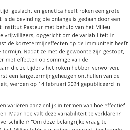
ftijd, geslacht en genetica heeft roken een grote
 is de bevinding die onlangs is gedaan door een
Institut Pasteur met behulp van het Milieu
 vrijwilligers, opgericht om de variabiliteit in
st de kortetermijneffecten op de immuniteit heeft
 termijn. Nadat ze met de gewoonte zijn gestopt,
hter met effecten op sommige van de
am die ze tijdens het roken hebben verworven.
erst een langetermijngeheugen onthullen van de
eit, werden op 14 februari 2024 gepubliceerd in
 variëren aanzienlijk in termen van hoe effectief
n. Maar hoe valt deze variabiliteit te verklaren?
verschillen? “Om deze belangrijke vraag te
 het Milieu Intérieur-cohort opgezet, bestaande