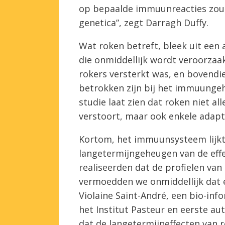
op bepaalde immuunreacties zou ge
genetica”, zegt Darragh Duffy.
Wat roken betreft, bleek uit een 
die onmiddellijk wordt veroorzaak
rokers versterkt was, en bovendie
betrokken zijn bij het immuunge
studie laat zien dat roken niet
verstoort, maar ook enkele ada
Kortom, het immuunsysteem lijkt 
langetermijngeheugen van de eff
realiseerden dat de profielen van
vermoedden we onmiddellijk dat e
Violaine Saint-André, een bio-inf
het Institut Pasteur en eerste a
dat de langetermijneffecten van