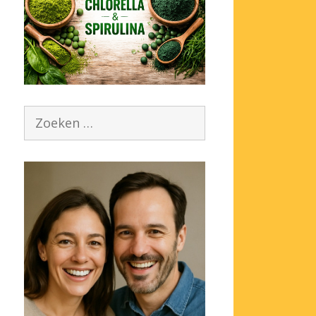
Zoek
naar: