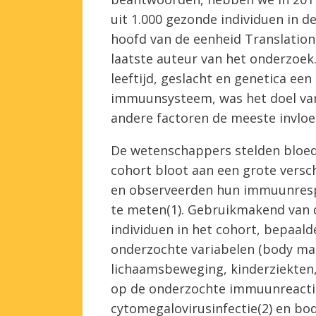
uit 1.000 gezonde individuen in de 
hoofd van de eenheid Translation
laatste auteur van het onderzoek
leeftijd, geslacht en genetica ee
immuunsysteem, was het doel van
andere factoren de meeste invloe
De wetenschappers stelden bloedm
cohort bloot aan een grote versch
en observeerden hun immuunrespo
te meten(1). Gebruikmakend van 
individuen in het cohort, bepaal
onderzochte variabelen (body mas
lichaamsbeweging, kinderziekten, 
op de onderzochte immuunreacties
cytomegalovirusinfectie(2) en bod