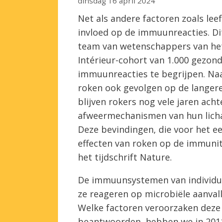
dinsdag 16 april 2024
Net als andere factoren zoals lee
invloed op de immuunreacties. Dit
team van wetenschappers van het 
Intérieur-cohort van 1.000 gezonde
immuunreacties te begrijpen. Naa
roken ook gevolgen op de langere
blijven rokers nog vele jaren ac
afweermechanismen van hun licha
Deze bevindingen, die voor het e
effecten van roken op de immunit
het tijdschrift Nature.
De immuunsystemen van individuen
ze reageren op microbiële aanvalle
Welke factoren veroorzaken deze 
beantwoorden, hebben we in 2011