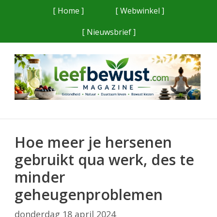
Ga
[ Home ]
[ Webwinkel ]
naar
[ Nieuwsbrief ]
de
inhoud
Hoe meer je hersenen
gebruikt qua werk, des te
minder
geheugenproblemen
donderdag 18 april 2024