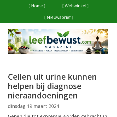
Ga
[ Home ]
[ Webwinkel ]
naar
[ Nieuwsbrief ]
de
inhoud
Cellen uit urine kunnen
helpen bij diagnose
nieraandoeningen
dinsdag 19 maart 2024
Genen die tot expressie worden gebracht in