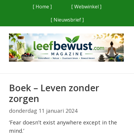
Ga
[ Home ]
[ Webwinkel ]
naar
[ Nieuwsbrief ]
de
inhoud
Boek – Leven zonder
zorgen
donderdag 11 januari 2024
‘Fear doesn’t exist anywhere except in the
mind.’