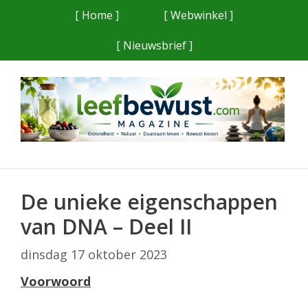
Ga
[ Home ]
[ Webwinkel ]
naar
[ Nieuwsbrief ]
de
inhoud
De unieke eigenschappen
van DNA – Deel II
dinsdag 17 oktober 2023
Voorwoord