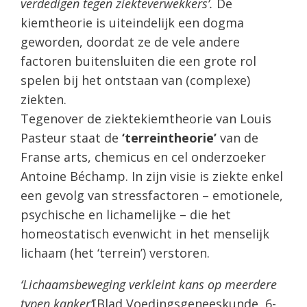
verdedigen tegen ziekteverwekkers’.
De
kiemtheorie is uiteindelijk een dogma
geworden, doordat ze de vele andere
factoren buitensluiten die een grote rol
spelen bij het ontstaan van (complexe)
ziekten.
Tegenover de ziektekiemtheorie van Louis
Pasteur staat de
‘terreintheorie’
van de
Franse arts, chemicus en cel onderzoeker
Antoine Béchamp. In zijn visie is ziekte enkel
een gevolg van stressfactoren – emotionele,
psychische en lichamelijke – die het
homeostatisch evenwicht in het menselijk
lichaam (het ‘terrein’) verstoren.
‘Lichaamsbeweging verkleint kans op meerdere
typen kanker’
[Blad Voedingsgeneeskunde, 6-