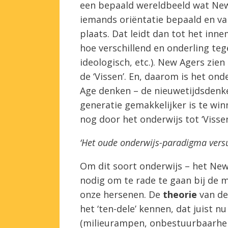
een bepaald wereldbeeld wat New
iemands oriëntatie bepaald en va
plaats. Dat leidt dan tot het inn
hoe verschillend en onderling tegen
ideologisch, etc.). New Agers zien
de ‘Vissen’. En, daarom is het on
Age denken – de nieuwetijdsdenke
generatie gemakkelijker is te win
nog door het onderwijs tot ‘Viss
‘Het oude onderwijs-paradigma versu
Om dit soort onderwijs – het New
nodig om te rade te gaan bij de 
onze hersenen. De
theorie
van de 
het ‘ten-dele’ kennen, dat juist n
(milieurampen, onbestuurbaarhei