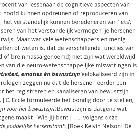
ocent van lessenaan de cognitieve aspecten van
 het hoofd kunnen opdreunen of reproduceren van
’, het verstandelijk kunnen beredeneren van ‘iets’;
seren van het verstandelijk vermogen, je hersenen
derwijs. Maar wat vele wetenschappers en menig
fen of weten is, dat de verschillende functies van
d of breinmassa genoemd) niet zijn wat wereldwijd
én van die neuro-wetenschappelijke misvattingen is
tiviteit, emoties én bewustzijn’
gelokaliseerd zijn in
rologen zeggen nu dat de hersenen eerder een
r het registreren en kanaliseren van bewustzijn,
 J.C. Eccle formuleerde het bondig door te stellen,
n voor het bewustzijn’.
Bewustzijn is datgene wat
gene maakt |Wie-jij-bent| ….. volgens deze
; de goddelijke hersenstam!’
.
[Boek Kelvin Nelson; ‘De