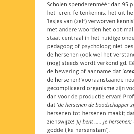
Scholen spenderenméér dan 95 pr
het leren; feitenkennis, het uit
‘lesjes van (zelf) verworven kennis
met andere woorden het optimali
staat centraal in het huidige on
pedagoog of psycholoog niet besef
de hersenen (ook wel het verstan
(nog) steeds wordt verkondigd. E
de bewering of aanname dat ‘
crea
de hersenen! Vooraanstaande neu
gecompliceerd organisme zijn voo
dan voor de productie ervan! Prof.
dat ‘
de hersenen de boodschapper zij
hersenen tot hersenen maakt; dat
zienswijze! ‘
Jij bent ….. je hersenen
goddelijke hersenstam’].