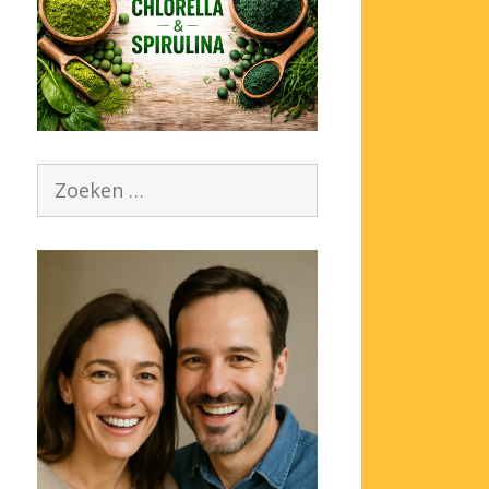
Zoek
naar: