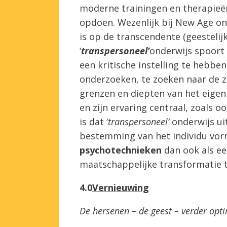
moderne trainingen en therapieën
opdoen. Wezenlijk bij New Age on
is op de transcendente (geesteli
‘
transpersoneel’
onderwijs spoort 
een kritische instelling te hebbe
onderzoeken, te zoeken naar de zi
grenzen en diepten van het eigen ‘
en zijn ervaring centraal, zoals 
is dat ‘
transpersoneel’
onderwijs ui
bestemming van het individu vor
psychotechnieken
dan ook als ee
maatschappelijke transformatie 
4.0
Vernieuwing
De hersenen – de geest – verder opti