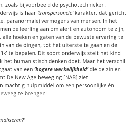
, zoals bijvoorbeeld de psychotechnieken,
derwijs is haar
‘transpersonele’
karakter, dat gericht
jke, paranormale) vermogens van mensen. In het
men de leerling aan om alert en autonoom te zijn,
n, alle hoeken en gaten van de bewuste ervaring te
n van de dingen, tot het uiterste te gaan en de
ik’ te bepalen. Dit soort onderwijs stelt het kind
ook het humanistisch denken doet. Maar het verschil
tgaat van een
‘hogere werkelijkheid’
die de zin en
mt.De New Age beweging [NAB] ziet
n machtig hulpmiddel om een persoonlijke én
teweeg te brengen!
maliseren?’