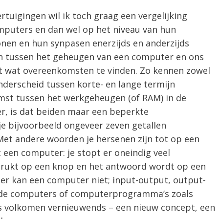
rtuigingen wil ik toch graag een vergelijking
puters en dan wel op het niveau van hun
en en hun synpasen enerzijds en anderzijds
n tussen het geheugen van een computer en ons
st wat overeenkomsten te vinden. Zo kennen zowel
nderscheid tussen korte- en lange termijn
st tussen het werkgeheugen (of RAM) in de
r, is dat beiden maar een beperkte
je bijvoorbeeld ongeveer zeven getallen
et andere woorden je hersenen zijn tot op een
 een computer: je stopt er oneindig veel
e drukt op een knop en het antwoord wordt op een
er kan een computer niet; input-output, output-
erde computers of computerprogramma’s zoals
ts volkomen vernieuwends – een nieuw concept, een