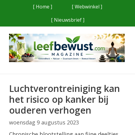
Ga
[ Home ]
[ Webwinkel ]
naar
[ Nieuwsbrief ]
de
inhoud
Luchtverontreiniging kan
het risico op kanker bij
ouderen verhogen
woensdag 9 augustus 2023
Chronische blootstelling aan fijne deeltjes