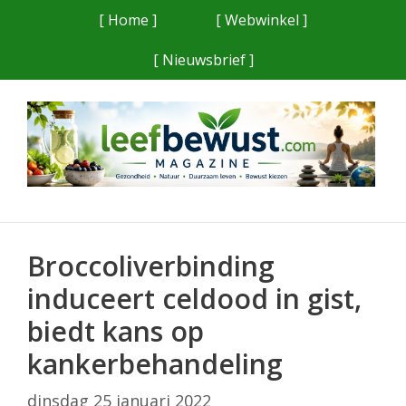
Ga
[ Home ]
[ Webwinkel ]
naar
[ Nieuwsbrief ]
de
inhoud
Broccoliverbinding
induceert celdood in gist,
biedt kans op
kankerbehandeling
dinsdag 25 januari 2022