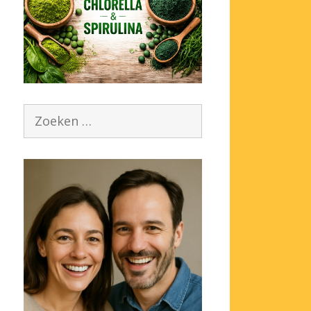
Zoek
naar: