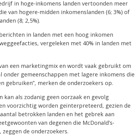
edrijf in hoge-inkomens landen vertoonden meer
die van hogere-midden inkomenslanden (6; 3%) of
nden (8; 2,5%).
e berichten in landen met een hoog inkomen
 weggeefacties, vergeleken met 40% in landen met
el van een marketingmix en wordt vaak gebruikt om
al onder gemeenschappen met lagere inkomens die
nen gebruiken”, merken de onderzoekers op.
en kan als zodanig geen oorzaak en gevolg
en voorzichtig worden geïnterpreteerd, gezien de
n aantal betrokken landen en het gebrek aan
eetgewoonten van degenen die McDonald’s-
, zeggen de onderzoekers.