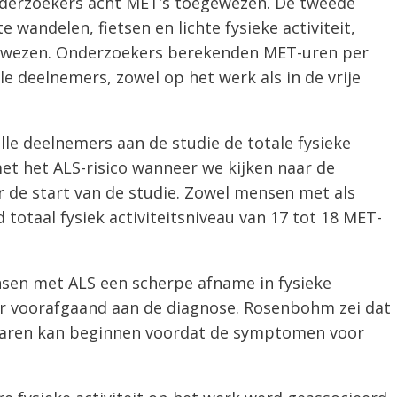
onderzoekers acht MET’s toegewezen. De tweede
te wandelen, fietsen en lichte fysieke activiteit,
ewezen. Onderzoekers berekenden MET-uren per
lle deelnemers, zowel op het werk als in de vrije
le deelnemers aan de studie de totale fysieke
met het ALS-risico wanneer we kijken naar de
oor de start van de studie. Zowel mensen met als
otaal fysiek activiteitsniveau van 17 tot 18 MET-
en met ALS een scherpe afname in fysieke
jaar voorafgaand aan de diagnose. Rosenbohm zei dat
S jaren kan beginnen voordat de symptomen voor