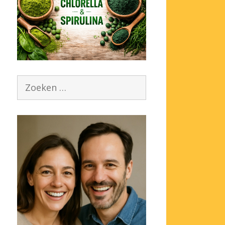
Zoek
naar: