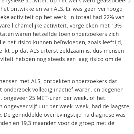
 fysieke activiteit op het werk werd geassocieerd
p het ontwikkelen van ALS. Er was geen verhoogd
eke activiteit op het werk. In totaal had 22% van
e lichamelijke activiteit, vergeleken met 13%
taten waren hetzelfde toen onderzoekers zich
e het risico kunnen beïnvloeden, zoals leeftijd,
rkt op dat ALS uiterst zeldzaam is, dus mensen
viteit hebben nog steeds een laag risico om de
ij mensen met ALS, ontdekten onderzoekers dat
t onderzoek volledig inactief waren, en degenen
s, ongeveer 25 MET-uren per week, of het
n ongeveer vijf uur per week. week, had de laagste
e. De gemiddelde overlevingstijd na diagnose was
anden en 19,3 maanden voor de groep met de