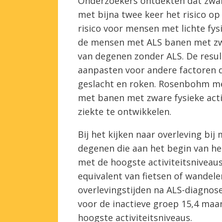
Onderzoekers ontdekten dat zware
met bijna twee keer het risico o
risico voor mensen met lichte fysi
de mensen met ALS banen met zwar
van degenen zonder ALS. De resul
aanpasten voor andere factoren di
geslacht en roken. Rosenbohm me
met banen met zware fysieke acti
ziekte te ontwikkelen.
Bij het kijken naar overleving b
degenen die aan het begin van he
met de hoogste activiteitsniveau
equivalent van fietsen of wandele
overlevingstijden na ALS-diagnos
voor de inactieve groep 15,4 ma
hoogste activiteitsniveaus.