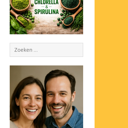
Zoek
naar: