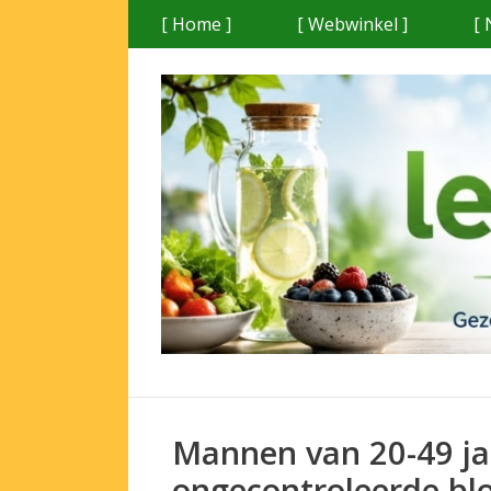
Ga
[ Home ]
[ Webwinkel ]
[ 
naar
de
inhoud
Mannen van 20-49 ja
ongecontroleerde bl