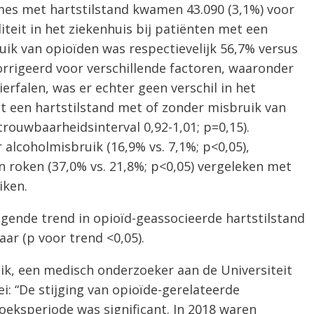
mes met hartstilstand kwamen 43.090 (3,1%) voor
iteit in het ziekenhuis bij patiënten met een
uik van opioïden was respectievelijk 56,7% versus
orrigeerd voor verschillende factoren, waaronder
ierfalen, was er echter geen verschil in het
et een hartstilstand met of zonder misbruik van
trouwbaarheidsinterval 0,92-1,01; p=0,15).
alcoholmisbruik (16,9% vs. 7,1%; p<0,05),
en roken (37,0% vs. 21,8%; p<0,05) vergeleken met
iken.
ijgende trend in opioïd-geassocieerde hartstilstand
ar (p voor trend <0,05).
lik, een medisch onderzoeker aan de Universiteit
i: “De stijging van opioïde-gerelateerde
oeksperiode was significant. In 2018 waren