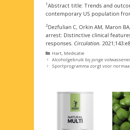
1
Abstract title: Trends and outcom
contemporary US population fro
2
Dezfulian C, Orkin AM, Maron BA
arrest: Distinctive clinical featu
responses.
Circulation.
2021;143:e
Categorieën
Hart
,
Medicatie
Alcoholgebruik bij jonge volwassene
Sportprogramma zorgt voor normaal ha