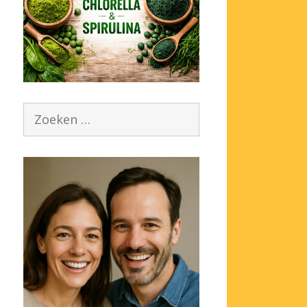
Zoek
naar: