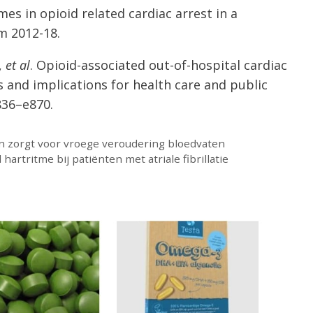
es in opioid related cardiac arrest in a
m 2012-18.
,
et al
. Opioid-associated out-of-hospital cardiac
res and implications for health care and public
836–e870.
n zorgt voor vroege veroudering bloedvaten
rtritme bij patiënten met atriale fibrillatie