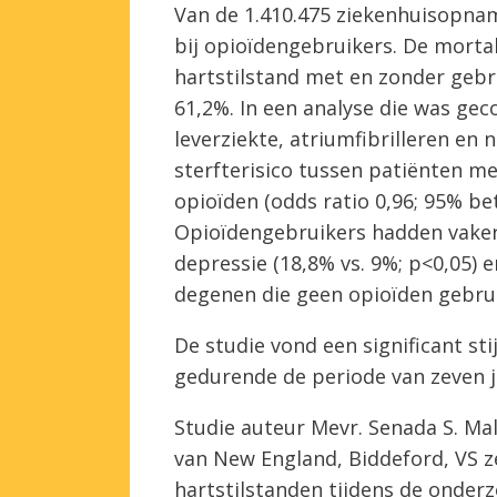
Van de 1.410.475 ziekenhuisopna
bij opioïdengebruikers. De mortal
hartstilstand met en zonder gebr
61,2%. In een analyse die was gec
leverziekte, atriumfibrilleren en n
sterfterisico tussen patiënten m
opioïden (odds ratio 0,96; 95% be
Opioïdengebruikers hadden vaker 
depressie (18,8% vs. 9%; p<0,05) 
degenen die geen opioïden gebru
De studie vond een significant st
gedurende de periode van zeven ja
Studie auteur Mevr. Senada S. Ma
van New England, Biddeford, VS ze
hartstilstanden tijdens de onderz