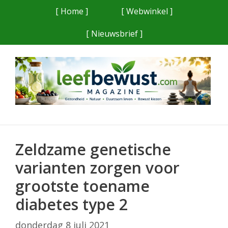
Ga
[ Home ]
[ Webwinkel ]
naar
[ Nieuwsbrief ]
de
inhoud
Zeldzame genetische
varianten zorgen voor
grootste toename
diabetes type 2
donderdag 8 juli 2021