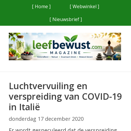
Ga
[ Home ]
[ Webwinkel ]
naar
[ Nieuwsbrief ]
de
inhoud
Luchtvervuiling en
verspreiding van COVID-19
in Italië
donderdag 17 december 2020
Er wordt gespeculeerd dat de verspreiding