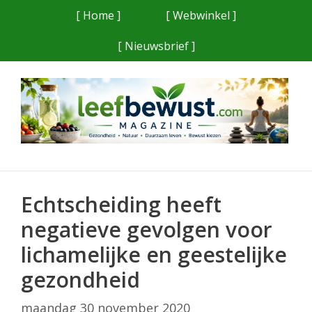
Ga
[ Home ]
[ Webwinkel ]
naar
[ Nieuwsbrief ]
de
inhoud
Echtscheiding heeft
negatieve gevolgen voor
lichamelijke en geestelijke
gezondheid
maandag 30 november 2020