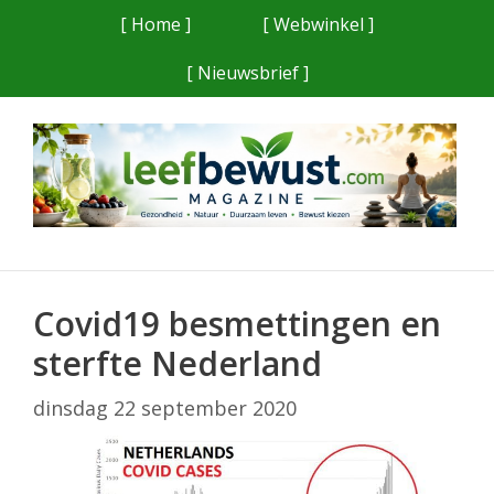
Ga
[ Home ]
[ Webwinkel ]
naar
[ Nieuwsbrief ]
de
inhoud
Covid19 besmettingen en
sterfte Nederland
dinsdag 22 september 2020