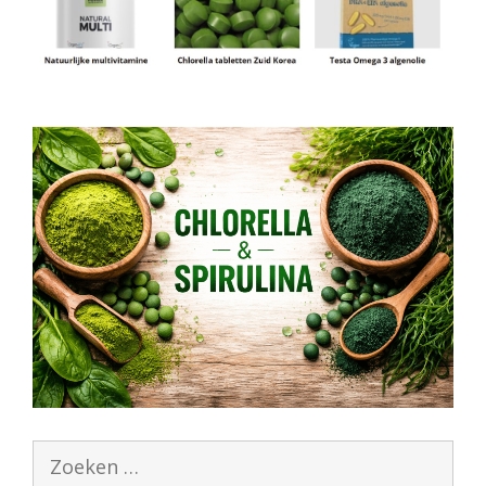
Zoek
naar: