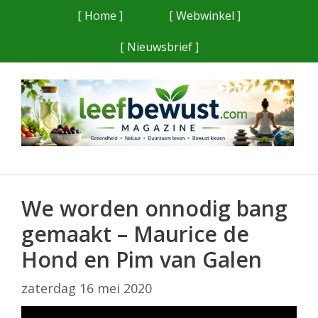
Ga
[ Home ]
[ Webwinkel ]
naar
[ Nieuwsbrief ]
de
inhoud
We worden onnodig bang
gemaakt – Maurice de
Hond en Pim van Galen
zaterdag 16 mei 2020