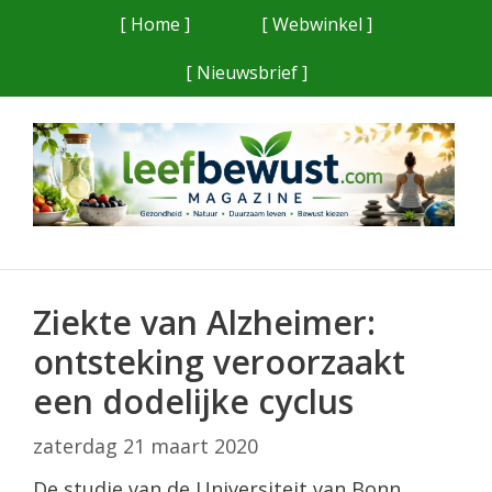
Ga
[ Home ]
[ Webwinkel ]
naar
[ Nieuwsbrief ]
de
inhoud
Ziekte van Alzheimer:
ontsteking veroorzaakt
een dodelijke cyclus
zaterdag 21 maart 2020
De studie van de Universiteit van Bonn