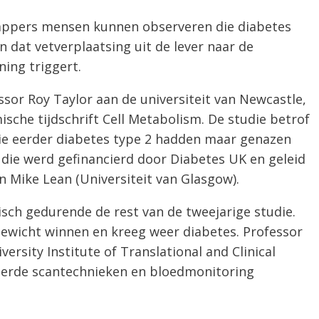
appers mensen kunnen observeren die diabetes
 dat vetverplaatsing uit de lever naar de
ning triggert.
sor Roy Taylor aan de universiteit van Newcastle,
ische tijdschrift Cell Metabolism. De studie betrof
ie eerder diabetes type 2 hadden maar genazen
udie werd gefinancierd door Diabetes UK en geleid
n Mike Lean (Universiteit van Glasgow).
isch gedurende de rest van de tweejarige studie.
gewicht winnen en kreeg weer diabetes. Professor
ersity Institute of Translational and Clinical
rderde scantechnieken en bloedmonitoring