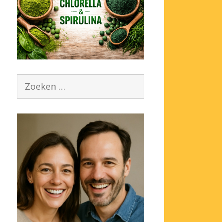
Zoek
naar: