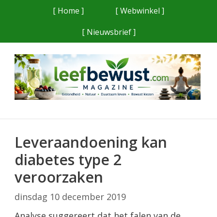
Ga
[ Home ]
[ Webwinkel ]
naar
[ Nieuwsbrief ]
de
inhoud
Leveraandoening kan
diabetes type 2
veroorzaken
dinsdag 10 december 2019
Analyse suggereert dat het falen van de