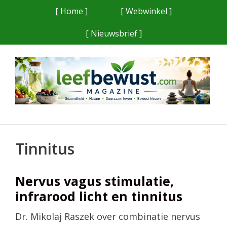
Ga
[ Home ]
[ Webwinkel ]
naar
[ Nieuwsbrief ]
de
inhoud
Tinnitus
Nervus vagus stimulatie,
infrarood licht en tinnitus
Dr. Mikolaj Raszek over combinatie nervus