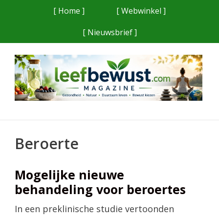
Ga
[ Home ]
[ Webwinkel ]
naar
[ Nieuwsbrief ]
de
inhoud
Beroerte
Mogelijke nieuwe
behandeling voor beroertes
In een preklinische studie vertoonden