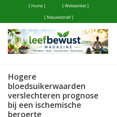
Ga
[ Home ]
[ Webwinkel ]
naar
[ Nieuwsbrief ]
de
inhoud
Hogere
bloedsuikerwaarden
verslechteren prognose
bij een ischemische
beroerte