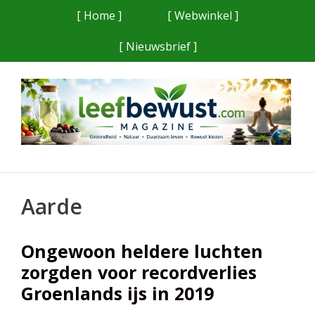
Ga
[ Home ]
[ Webwinkel ]
naar
[ Nieuwsbrief ]
de
inhoud
Aarde
Ongewoon heldere luchten
zorgden voor recordverlies
Groenlands ijs in 2019