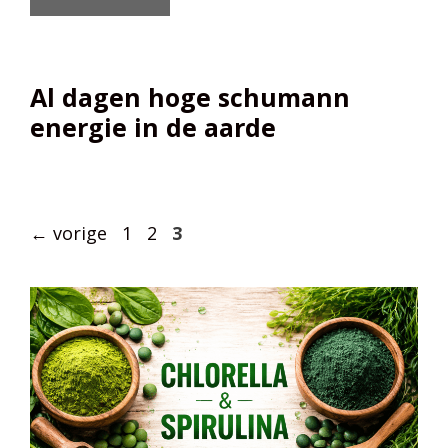
Al dagen hoge schumann
energie in de aarde
Pagina
Pagina
Pagina
←
vorige
1
2
3