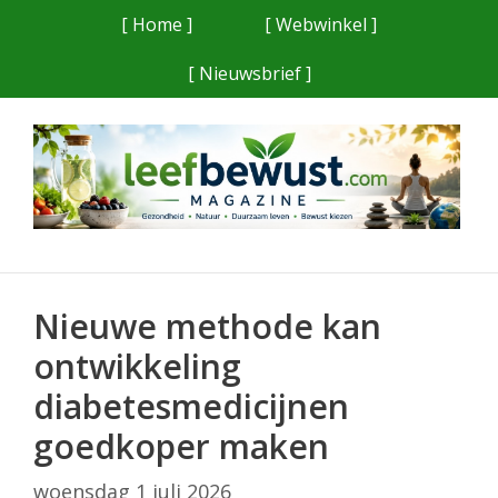
Ga
[ Home ]
[ Webwinkel ]
naar
[ Nieuwsbrief ]
de
inhoud
Nieuwe methode kan
ontwikkeling
diabetesmedicijnen
goedkoper maken
woensdag 1 juli 2026