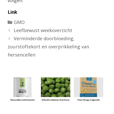
volgen.
Link
Categorieën
GMO
Leefbewust weekoverzicht
Verminderde doorbloeding,
zuurstoftekort en overprikkeling van
hersencellen