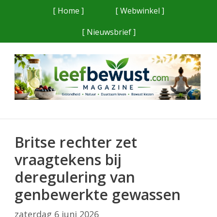
Ga
[ Home ]
[ Webwinkel ]
naar
[ Nieuwsbrief ]
de
inhoud
Britse rechter zet
vraagtekens bij
deregulering van
genbewerkte gewassen
zaterdag 6 juni 2026