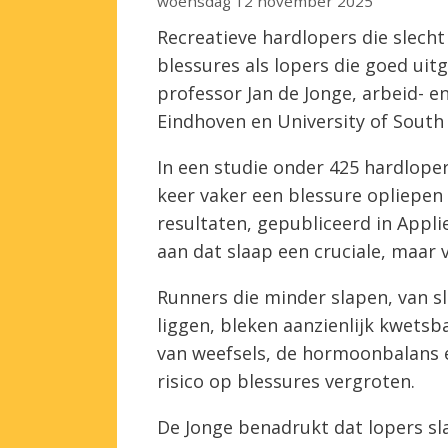
woensdag 12 november 2025
Recreatieve hardlopers die slecht
blessures als lopers die goed uitg
professor Jan de Jonge, arbeid- 
Eindhoven en University of South 
In een studie onder 425 hardlope
keer vaker een blessure opliepen
resultaten, gepubliceerd in Appli
aan dat slaap een cruciale, maar 
Runners die minder slapen, van s
liggen, bleken aanzienlijk kwetsb
van weefsels, de hormoonbalans e
risico op blessures vergroten.
De Jonge benadrukt dat lopers sla