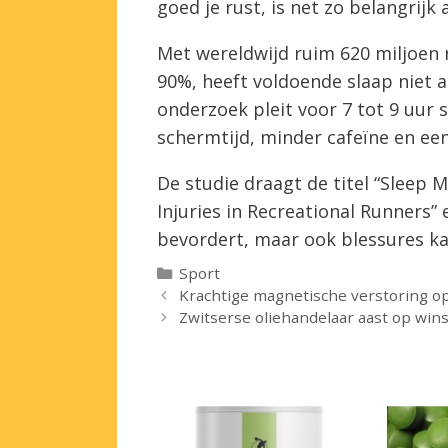
goed je rust, is net zo belangrijk a
Met wereldwijd ruim 620 miljoen r
90%, heeft voldoende slaap niet 
onderzoek pleit voor 7 tot 9 uur 
schermtijd, minder cafeïne en ee
De studie draagt de titel “Sleep M
Injuries in Recreational Runners”
bevordert, maar ook blessures k
Categorieën
Sport
Krachtige magnetische verstoring o
Zwitserse oliehandelaar aast op wins