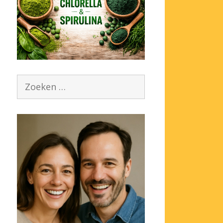
Zoek
naar: