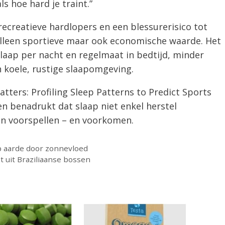
ls hoe hard je traint.”
ecreatieve hardlopers en een blessurerisico tot
alleen sportieve maar ook economische waarde. Het
slaap per nacht en regelmaat in bedtijd, minder
n koele, rustige slaapomgeving.
atters: Profiling Sleep Patterns to Predict Sports
 en benadrukt dat slaap niet enkel herstel
an voorspellen – en voorkomen.
p aarde door zonnevloed
t uit Braziliaanse bossen