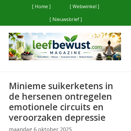
Ga
[ Home ]
[ Webwinkel ]
naar
[ Nieuwsbrief ]
de
inhoud
Minieme suikerketens in
de hersenen ontregelen
emotionele circuits en
veroorzaken depressie
maandag 6 oktober 2025